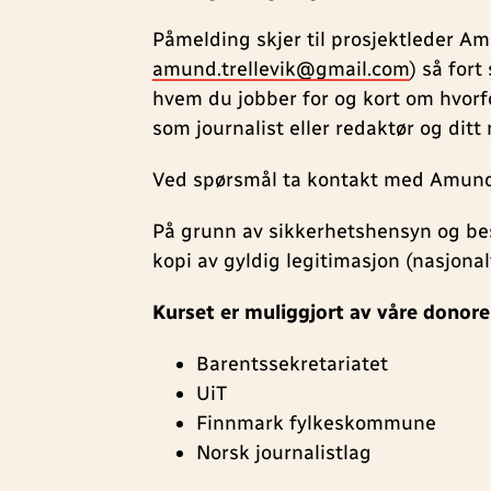
Påmelding skjer til prosjektleder Am
amund.trellevik@gmail.com
) så for
hvem du jobber for og kort om hvorfo
som journalist eller redaktør og ditt
Ved spørsmål ta kontakt med Amund 
På grunn av sikkerhetshensyn og bes
kopi av gyldig legitimasjon (nasjonalt
Kurset er muliggjort av våre donor
Barentssekretariatet
UiT
Finnmark fylkeskommune
Norsk journalistlag