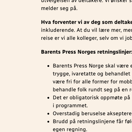
utvelgelsen av deltakere. Vi ønsker 
melder seg på.
Hva forventer vi av deg som deltak
inkluderende. At du vil lære mer, me
reise er vi alle kolleger, selv om vi j
Barents Press Norges retningslinjer
Barents Press Norge skal være e
trygge, ivaretatte og behandlet
være fri for alle former for mob
behandle folk rundt seg på en r
Det er obligatorisk oppmøte på
i programmet.
Overstadig beruselse akseptere
Brudd på retningslinjene får f
egen regning.