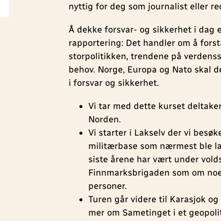
nyttig for deg som journalist eller r
Å dekke forsvar- og sikkerhet i dag 
rapportering: Det handler om å fors
storpolitikken, trendene på verdenssc
behov. Norge, Europa og Nato skal 
i forsvar og sikkerhet.
Vi tar med dette kurset deltake
Norden.
Vi starter i Lakselv der vi besø
militærbase som nærmest ble la
siste årene har vært under vol
Finnmarksbrigaden som om noen
personer.
Turen går videre til Karasjok og
mer om Sametinget i et geopoli