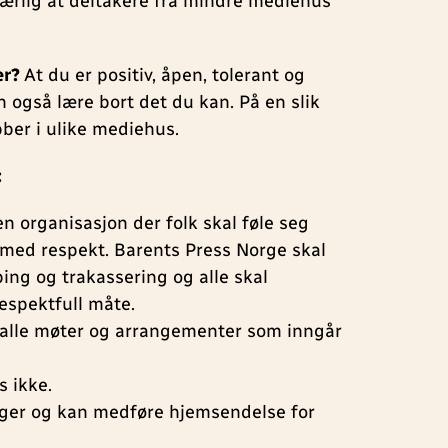
særlig at deltakere fra mindre mediehus
er?
At du er positiv, åpen, tolerant og
n også lære bort det du kan. På en slik
obber i ulike mediehus.
:
n organisasjon der folk skal føle seg
 med respekt. Barents Press Norge skal
bing og trakassering og alle skal
espektfull måte.
 alle møter og arrangementer som inngår
s ikke.
ølger og kan medføre hjemsendelse for