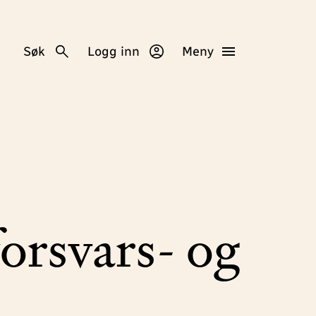
Søk
Logg inn
Meny
forsvars- og