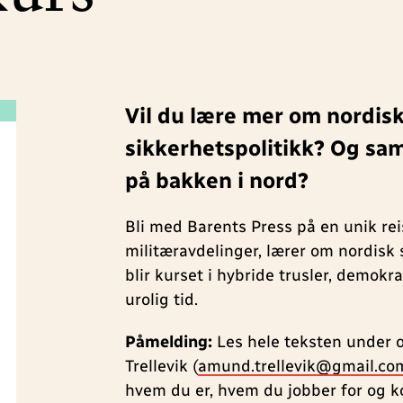
Vil du lære mer om nordisk
sikkerhetspolitikk? Og sam
på bakken i nord?
Bli med Barents Press på en unik rei
militæravdelinger, lærer om nordisk
blir kurset i hybride trusler, demok
urolig tid.
Påmelding:
Les hele teksten under o
Trellevik (
amund.trellevik@gmail.co
hvem du er, hvem du jobber for og ko