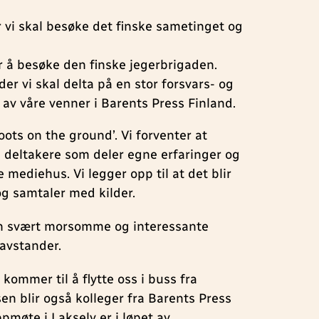
er vi skal besøke det finske sametinget og
or å besøke den finske jegerbrigaden.
 der vi skal delta på en stor forsvars- og
av våre venner i Barents Press Finland.
oots on the ground’. Vi forventer at
e deltakere som deler egne erfaringer og
e mediehus. Vi legger opp til at det blir
og samtaler med kilder.
men svært morsomme og interessante
 avstander.
 kommer til å flytte oss i buss fra
en blir også kolleger fra Barents Press
pmøte i Lakselv er i løpet av