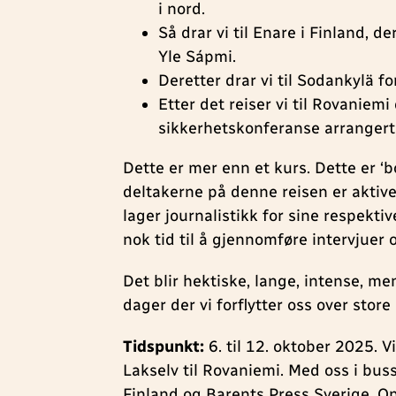
i nord.
Så drar vi til Enare i Finland, d
Yle Sápmi.
Deretter drar vi til Sodankylä f
Etter det reiser vi til Rovaniemi
sikkerhetskonferanse arrangert 
Dette er mer enn et kurs. Dette er ‘b
deltakerne på denne reisen er aktiv
lager journalistikk for sine respektiv
nok tid til å gjennomføre intervjuer 
Det blir hektiske, lange, intense, 
dager der vi forflytter oss over store
Tidspunkt:
6. til 12. oktober 2025. Vi
Lakselv til Rovaniemi. Med oss i buss
Finland og Barents Press Sverige. Op