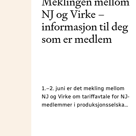
Meklingen mellom
NJ og Virke –
informasjon til deg
som er medlem
1.–2. juni er det mekling mellom
NJ og Virke om tariffavtale for NJ-
medlemmer i produksjonsselskap.
Her er viktig informasjon til deg
som er medlem.