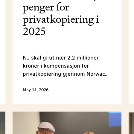
penger for
privatkopiering i
2025
NJ skal gi ut nær 2,2 millioner
kroner i kompensasjon for
privatkopiering gjennom Norwaco.
Pengene fordeles til dem som har
opphavsrett til verkene som blir
May 11, 2026
kopiert i 2025.