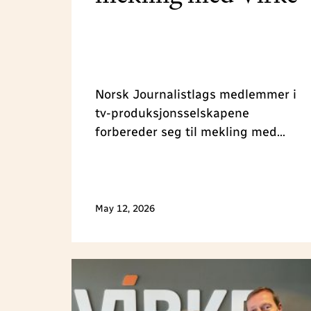
Norsk Journalistlags medlemmer i
tv-produksjonsselskapene
forbereder seg til mekling med
arbeidsgiverne i Virke i
hovedoppgjøret 2026. Vi har tro på
en løsning, men er forberedt på
konflikt. Reallønnsvekst er et
May 12, 2026
viktig krav i år.