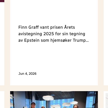
Finn Graff vant prisen Årets
avistegning 2025 for sin tegning
av Epstein som hjemsøker Trump
fra graven. Prisen ble delt ut
under Medieleder-konferansen i
Trondheim 4. juni.
Jun 4, 2026