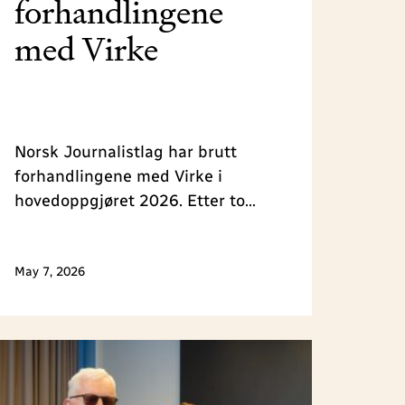
forhandlingene
med Virke
Norsk Journalistlag har brutt
forhandlingene med Virke i
hovedoppgjøret 2026. Etter to
dagers forhandlinger har det vært
lite framgang. Oppgjøret går nå til
May 7, 2026
mekling.