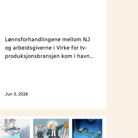
Lønnsforhandlingene mellom NJ
og arbeidsgiverne i Virke for tv-
produksjonsbransjen kom i havn
om formiddagen onsdag 3. juni.
Det er enighet om et generelt
tillegg på 4,7 prosent med
virkning fra 1. april.
Jun 3, 2026