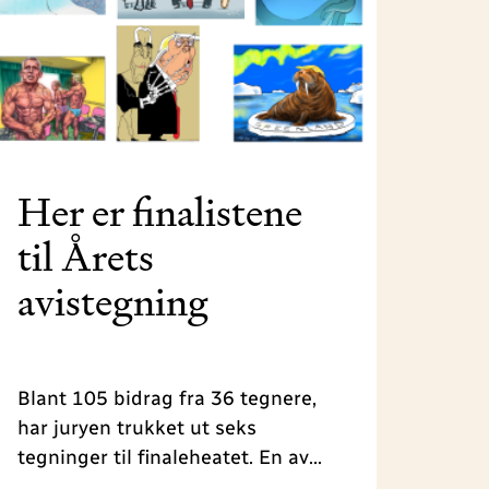
Her er finalistene
til Årets
avistegning
Blant 105 bidrag fra 36 tegnere,
har juryen trukket ut seks
tegninger til finaleheatet. En av
disse kåres til Årets avistegning