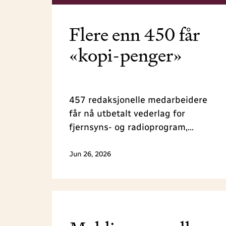
Flere enn 450 får
«kopi-penger»
457 redaksjonelle medarbeidere
får nå utbetalt vederlag for
fjernsyns- og radioprogram,
podkast, avisjournalistikk,
redaksjonelle kommentarer og
Jun 26, 2026
reiseguider, som er mye kopiert av
privatpersoner i 2025. Totalt deler
NJ ut 1,6 millioner kroner i denne
runden.