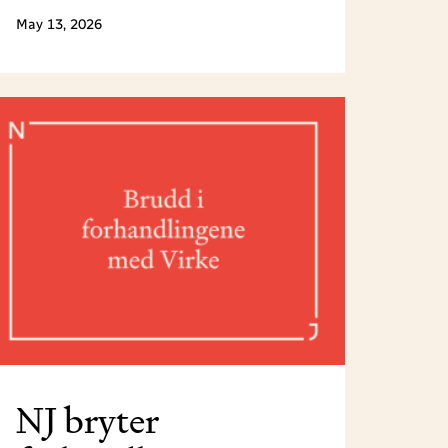
under Medielederkonferansen 4.
May 13, 2026
juni.
NJ bryter