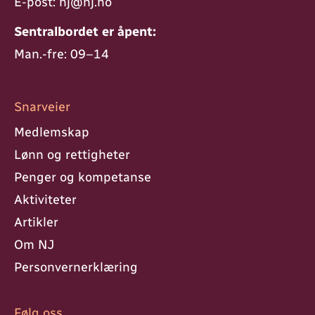
E-post:
nj@nj.no
Sentralbordet er åpent:
Man.-fre: 09–14
Snarveier
Medlemskap
Lønn og rettigheter
Penger og kompetanse
Aktiviteter
Artikler
Om NJ
Personvern­erklæring
Følg oss