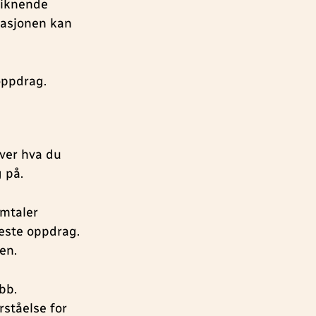
 liknende
tuasjonen kan
 oppdrag.
over hva du
 på.
amtaler
 neste oppdrag.
en.
obb.
rståelse for