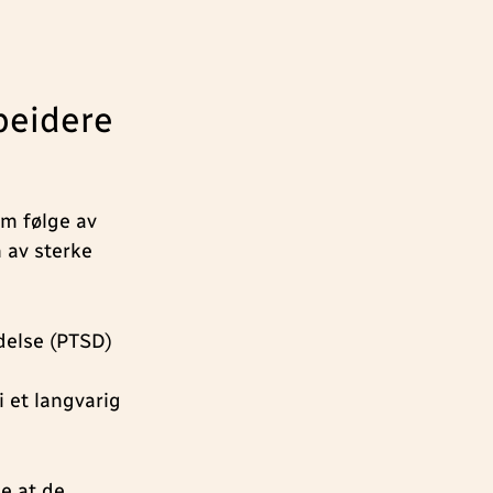
beidere
om følge av
 av sterke
delse (PTSD)
i et langvarig
ge at de