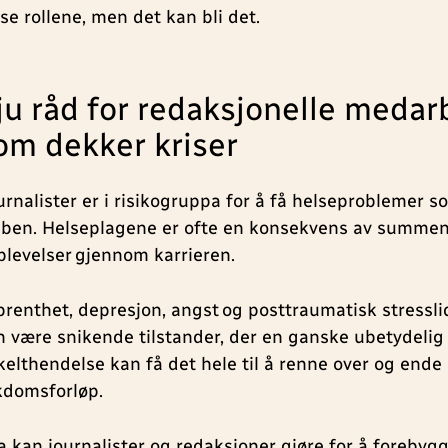
se rollene, men det kan bli det.
ju råd for redaksjonelle medar
om dekker kriser
urnalister er i risikogruppa for å få helseproblemer s
bben. Helseplagene er ofte en konsekvens av summen
plevelser gjennom karrieren.
brenthet, depresjon, angst og posttraumatisk stressli
n være snikende tilstander, der en ganske ubetydelig
kelthendelse kan få det hele til å renne over og ende 
kdomsforløp.
a kan journalister og redaksjoner gjøre for å forebyg