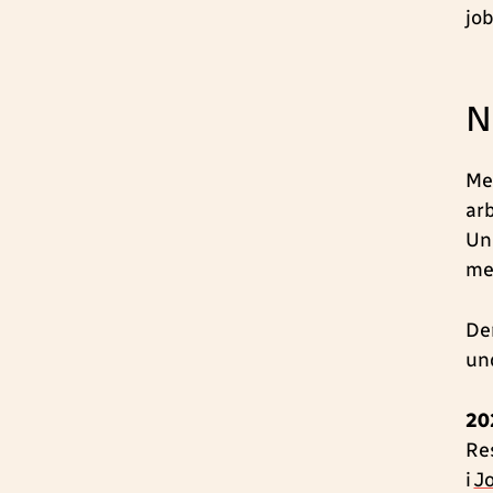
jo
N
Me
ar
Un
m
De
un
20
Re
i
J