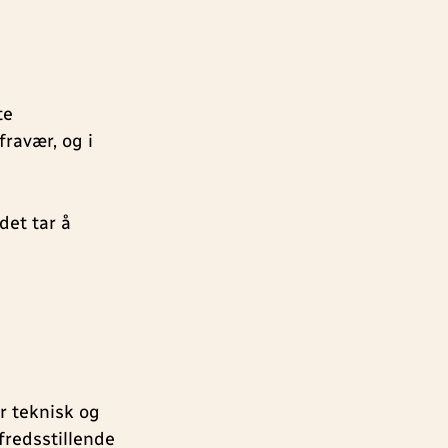
 til grunn.
tabelt for
te
fravær, og i
det tar å
er teknisk og
lfredsstillende