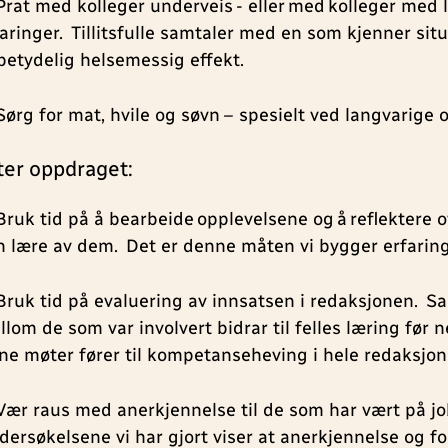
 Prat med kolleger underveis - eller med kolleger med
faringer. Tillitsfulle samtaler med en som kjenner si
 betydelig helsemessig effekt.
 Sørg for mat, hvile og søvn – spesielt ved langvarige
ter oppdraget:
 Bruk tid på å bearbeide opplevelsene og å reflektere 
n lære av dem. Det er denne måten vi bygger erfaring
 Bruk tid på evaluering av innsatsen i redaksjonen. S
llom de som var involvert bidrar til felles læring før
ne møter fører til kompetanseheving i hele redaksjon
 Vær raus med anerkjennelse til de som har vært på j
dersøkelsene vi har gjort viser at anerkjennelse og fo