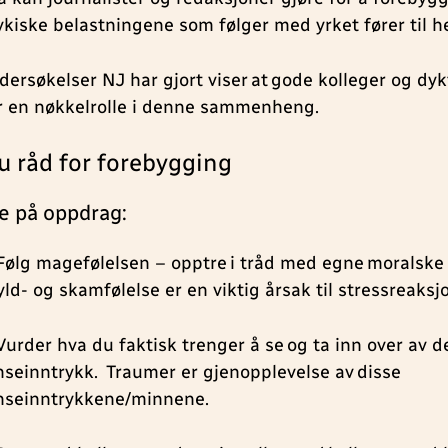
ykiske belastningene som følger med yrket fører til h
dersøkelser NJ har gjort viser at gode kolleger og dyk
r en nøkkelrolle i denne sammenheng.
u råd for forebygging
e på oppdrag:
 Følg magefølelsen – opptre i tråd med egne moralske
ld- og skamfølelse er en viktig årsak til stressreaksj
 Vurder hva du faktisk trenger å se og ta inn over av d
nseinntrykk. Traumer er gjenopplevelse av disse
nseinntrykkene/minnene.