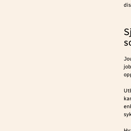
dis
S
s
Jo
jo
op
Ut
ka
en
sy
Hv