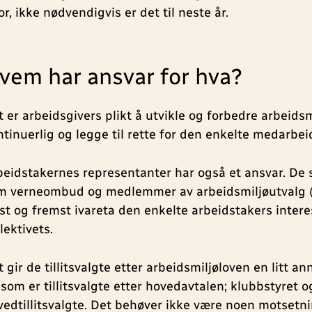
jor, ikke nødvendigvis er det til neste år.
vem har ansvar for hva?
t er arbeidsgivers plikt å utvikle og forbedre arbeidsm
ntinuerlig og legge til rette for den enkelte medarbei
beidstakernes representanter har også et ansvar. De
m verneombud og medlemmer av arbeidsmiljøutvalg 
rst og fremst ivareta den enkelte arbeidstakers intere
lektivets.
 gir de tillitsvalgte etter arbeidsmiljøloven en litt an
 som er tillitsvalgte etter hovedavtalen; klubbstyret o
vedtillitsvalgte. Det behøver ikke være noen motsetn