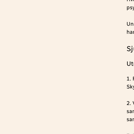
ps
Un
ha
Sj
Ut
1.
Sky
2.
sa
sa