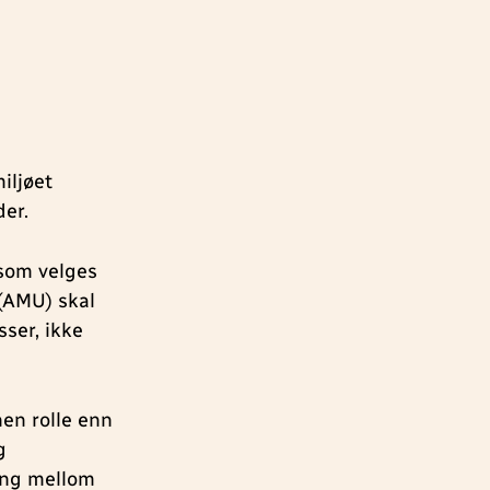
iljøet
der.
 som velges
(AMU) skal
sser, ikke
nen rolle enn
g
ing mellom