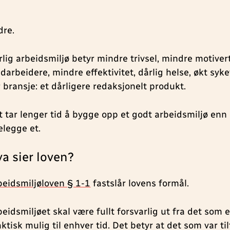
keltes opplevelse av egen arbeidssituasjon som legges
t som er akseptabelt for noen, kan være totalt uaksep
dre.
rlig arbeidsmiljø betyr mindre trivsel, mindre motiver
darbeidere, mindre effektivitet, dårlig helse, økt syke
r bransje: et dårligere redaksjonelt produkt.
t tar lenger tid å bygge opp et godt arbeidsmiljø enn 
elegge et.
a sier loven?
beidsmiljøloven § 1-1
fastslår lovens formål.
beidsmiljøet skal være fullt forsvarlig ut fra det som 
ktisk mulig til enhver tid. Det betyr at det som var ti