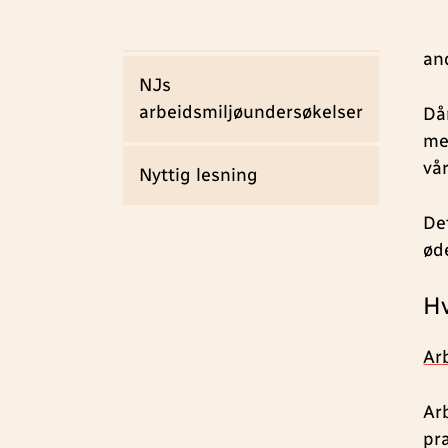
en
Råd når man dekker kriser
De
an
NJs
arbeidsmiljøundersøkelser
Då
me
vå
Nyttig lesning
De
ød
Hv
Ar
Ar
pra