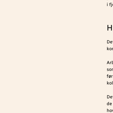
i f
H
De
ko
Ar
so
fø
kol
Det
de
ho