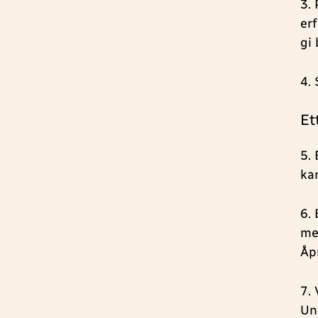
3.
er
gi
4.
Et
5.
ka
6.
me
Åp
7.
Un