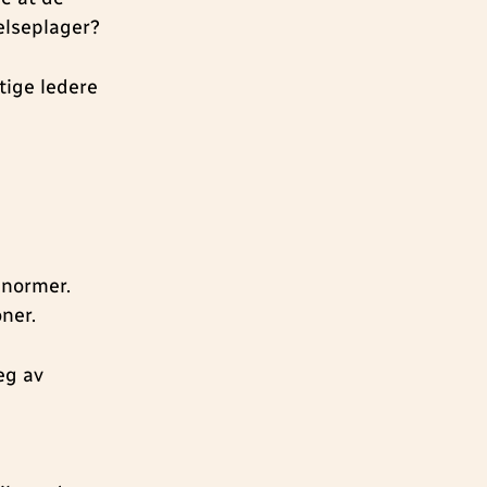
elseplager?
tige ledere
 normer.
oner.
eg av