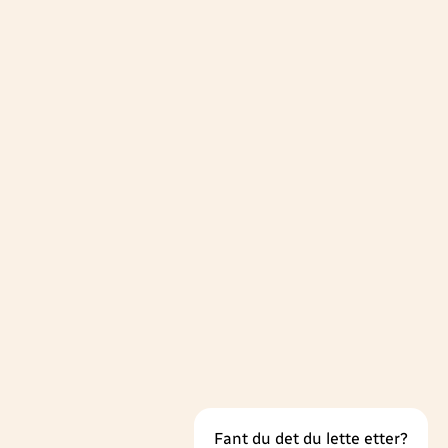
Send e-post
+47 934 02 554
Fant du det du lette etter?