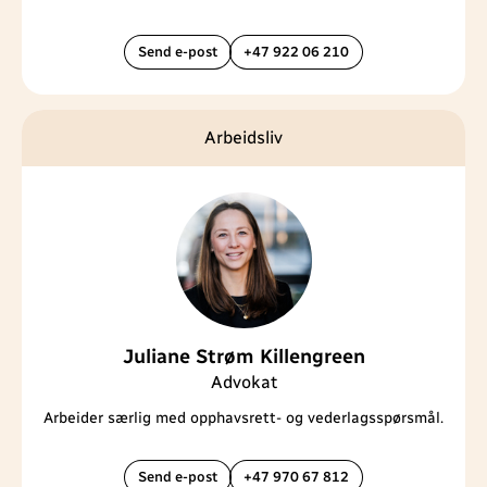
Send e-post
+47 922 06 210
Arbeidsliv
Juliane Strøm Killengreen
Advokat
Arbeider særlig med opphavsrett- og vederlagsspørsmål.
Send e-post
+47 970 67 812