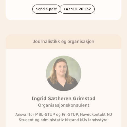
Send e-post
+47 901 20 232
Journalistikk og organisasjon
Ingrid Sætheren Grimstad
Organisasjonskonsulent
Ansvar for MBL-STUP og Fri-STUP, Hovedkontakt NJ
Student og administativ bistand NJs landsstyre.
Send e-post
+47 957 92 499