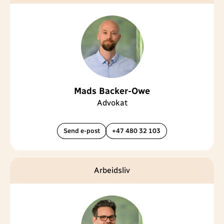
Mads Backer-Owe
Advokat
Send e-post
+47 480 32 103
Arbeidsliv