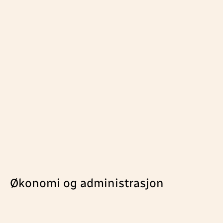
Wanda Vaiarello
Profileffekter, organisasjonsstøtte, medlems- og
tillitsvalgtkontakt
Send e-post
+47 478 60 914
Økonomi og administrasjon