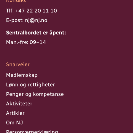
Tlf:
+47 22 20 11 10
E-post:
nj@nj.no
Sentralbordet er åpent:
Man.-fre: 09–14
Snarveier
Medlemskap
Lønn og rettigheter
Penger og kompetanse
Aktiviteter
Artikler
Om NJ
Personvern­erklæring