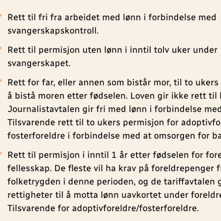
Rett til fri fra arbeidet med lønn i forbindelse med
svangerskapskontroll.
Rett til permisjon uten lønn i inntil tolv uker under
svangerskapet.
Rett for far, eller annen som bistår mor, til to uker
å bistå moren etter fødselen. Loven gir ikke rett til
Journalistavtalen gir fri med lønn i forbindelse me
Tilsvarende rett til to ukers permisjon for adoptivf
fosterforeldre i forbindelse med at omsorgen for ba
Rett til permisjon i inntil 1 år etter fødselen for for
fellesskap. De fleste vil ha krav på foreldrepenger f
folketrygden i denne perioden, og de tariffavtalen g
rettigheter til å motta lønn uavkortet under foreld
Tilsvarende for adoptivforeldre/fosterforeldre.