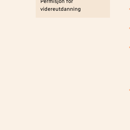
Permisjon for
videreutdanning