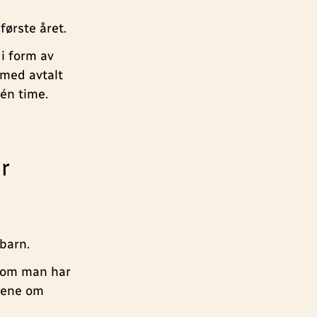
første året.
 i form av
 med avtalt
 én time.
r
 barn.
r om man har
alene om