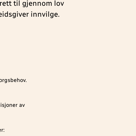
ett til gjennom lov
eidsgiver innvilge.
sorgsbehov.
isjoner av
r: