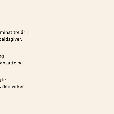
minst tre år i
beidsgiver.
og
sansatte og
gte
 den virker