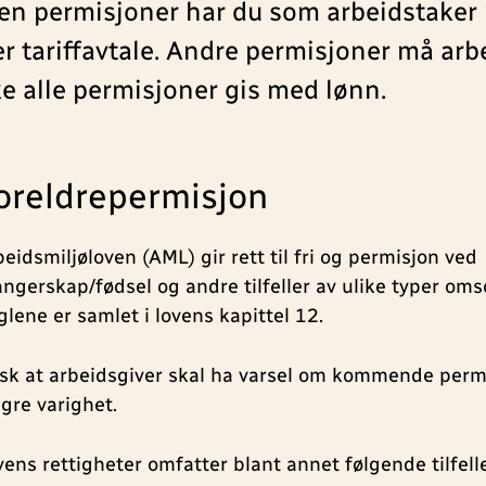
n permisjoner har du som arbeidstaker r
er tariffavtale. Andre permisjoner må arb
e alle permisjoner gis med lønn.
oreldrepermisjon
eidsmiljøloven (AML) gir rett til fri og permisjon ved
angerskap/fødsel og andre tilfeller av ulike typer om
glene er samlet i lovens kapittel 12.
sk at arbeidsgiver skal ha varsel om kommende perm
ngre varighet.
vens rettigheter omfatter blant annet følgende tilfelle