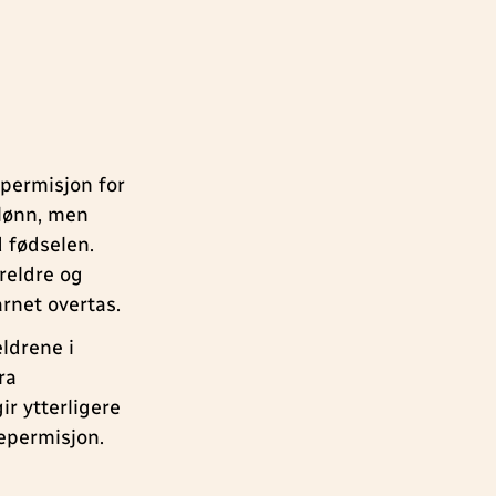
s permisjon for
 lønn, men
d fødselen.
oreldre og
rnet overtas.
eldrene i
ra
ir ytterligere
repermisjon.