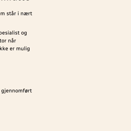
om står i nært
esialist og
tor når
ikke er mulig
e gjennomført