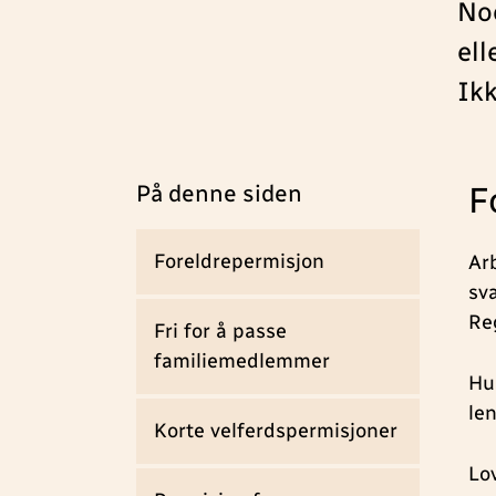
Noe
ell
Ikk
På denne siden
F
Foreldrepermisjon
Arb
sv
Re
Fri for å passe
familiemedlemmer
Hu
le
Korte velferdspermisjoner
Lo