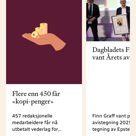
Dagbladets Fin
vant Årets avis
Flere enn 450 får
«kopi-penger»
457 redaksjonelle
Finn Graff vant pri
medarbeidere får nå
avistegning 2025 fo
utbetalt vederlag for
tegning av Epstein
fjernsyns- og radioprogram,
hjemsøker Trump f