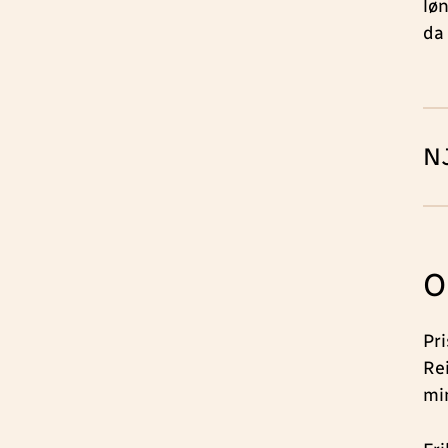
lø
da
NJ
O
Pri
Rei
mi