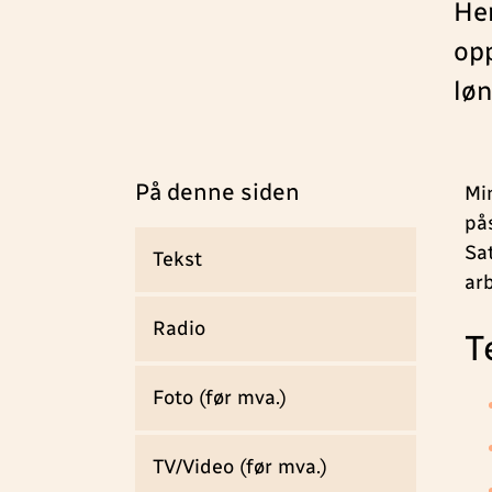
Her
opp
løn
På denne siden
Mi
på
Sat
Tekst
ar
Radio
T
Foto (før mva.)
TV/Video (før mva.)