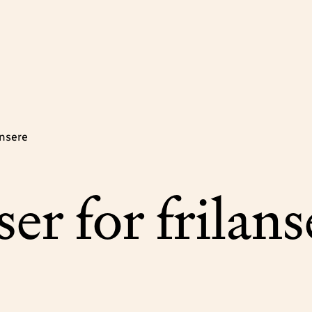
ansere
er for frilans