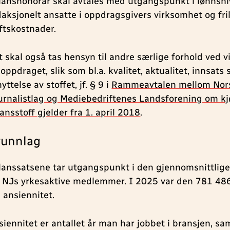
ilanshonorar skal avtales med utgangspunkt i lønnsni
daksjonelt ansatte i oppdragsgivers virksomhet og fr
iftskostnader.
t skal også tas hensyn til andre særlige forhold ved 
oppdraget, slik som bl.a. kvalitet, aktualitet, innsats
yttelse av stoffet, jf. § 9 i
Rammeavtalen mellom Nor
urnalistlag og Mediebedriftenes Landsforening om kj
lansstoff gjelder fra 1. april 2018
.
runnlag
ilanssatsene tar utgangspunkt i den gjennomsnittlige
r NJs yrkesaktive medlemmer. I 2025 var den 781 486
s ansiennitet.
siennitet er antallet år man har jobbet i bransjen, sa