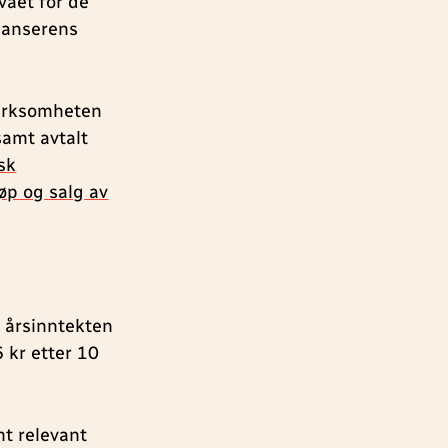
vået for de
ilanserens
virksomheten
 samt avtalt
sk
øp og salg av
 årsinntekten
 kr etter 10
mt relevant