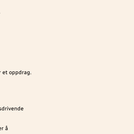
-
r et oppdrag.
sdrivende
er å