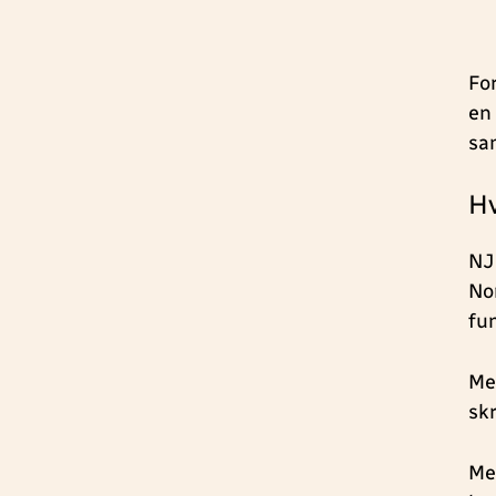
Fo
en
sa
H
NJ
No
fu
Me
sk
Me