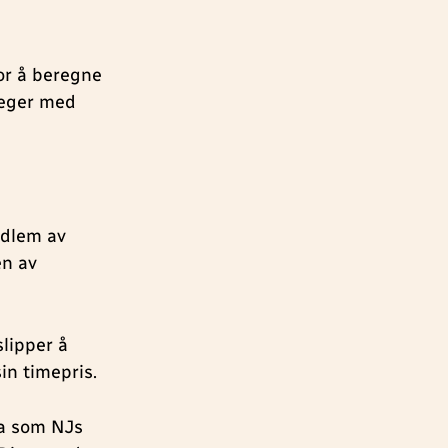
for å beregne
leger med
edlem av
en av
slipper å
in timepris.
ta som NJs