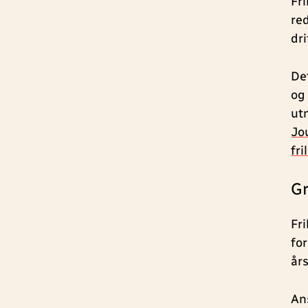
Fr
re
dr
De
og 
utn
Jo
fri
G
Fr
fo
år
An