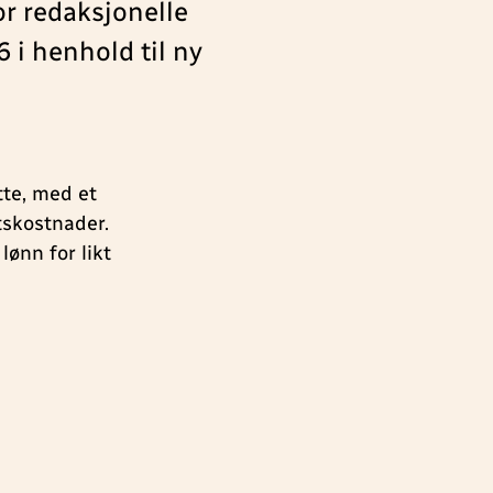
or redaksjonelle
 i henhold til ny
tte, med et
tskostnader.
lønn for likt