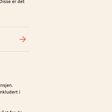
Disse er det
ansjen.
inkludert i