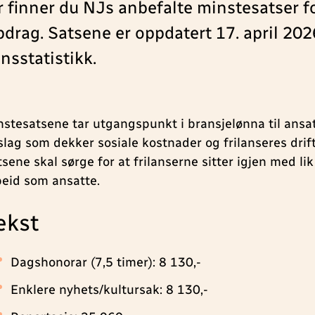
 finner du NJs anbefalte minstesatser f
drag. Satsene er oppdatert 17. april 2026
nsstatistikk.
nstesatsene tar utgangspunkt i bransjelønna til ansa
slag som dekker sosiale kostnader og frilanseres drif
sene skal sørge for at frilanserne sitter igjen med lik 
beid som ansatte.
ekst
Dagshonorar (7,5 timer): 8 130,-
Enklere nyhets/kultursak: 8 130,-