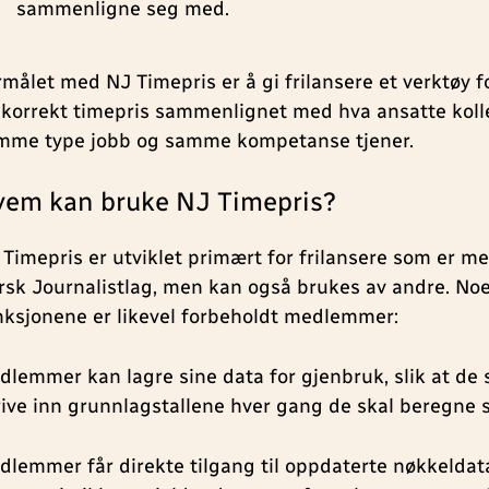
sammenligne seg med.
rmålet med NJ Timepris er å gi frilansere et verktøy 
 korrekt timepris sammenlignet med hva ansatte kol
mme type jobb og samme kompetanse tjener.
vem kan bruke NJ Timepris?
 Timepris er utviklet primært for frilansere som er m
rsk Journalistlag, men kan også brukes av andre. No
nksjonene er likevel forbeholdt medlemmer:
dlemmer kan lagre sine data for gjenbruk, slik at de 
rive inn grunnlagstallene hver gang de skal beregne s
dlemmer får direkte tilgang til oppdaterte nøkkelda