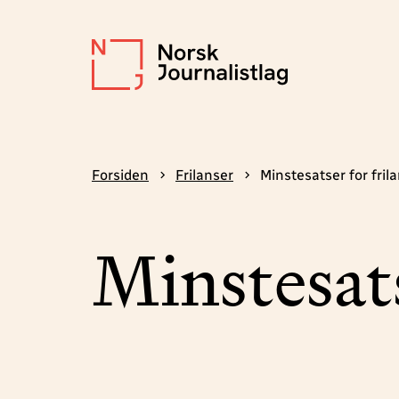
Forsiden
Frilanser
Minstesatser for fril
Minstesats