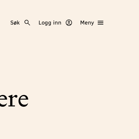
Søk
Logg inn
Meny
ere