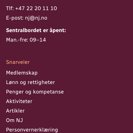
Tlf:
+47 22 20 11 10
E-post:
nj@nj.no
Sentralbordet er åpent:
Man.-fre: 09–14
Snarveier
Medlemskap
Lønn og rettigheter
Penger og kompetanse
Aktiviteter
Artikler
Om NJ
Personvern­erklæring