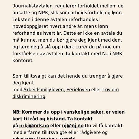
Journalistavtalen
regulerer forholdet mellom de
ansatte og NRK, slik som arbeidsforhold og lønn.
Teksten i denne avtalen reforhandles i
hovedoppgjøret hvert andre år, mens lønn
reforhandles hvert år. Dette er ikke en avtale du
må kunne, men du bør gjøre deg kjent med den,
og lære deg å slå opp i den. Lurer du på noe om
forståelsen av avtalen, ta kontakt med NJ i NRK-
kontoret.
Som tillitsvalgt kan det hende du trenger å gjøre
deg kjent
med
Arbeidsmiljøloven
,
Ferieloven
eller
Lov om
diskriminering
.
NB: Kommer du opp i vanskelige saker, er veien
kort til råd og bistand. Ta kontakt
på
nrkj@nrk.no
eller
nj@nj.no
Du vil få kontakt
med erfarne tillitsvalgte eller rådgivere og