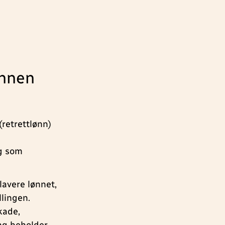
annen
(retrettlønn)
ng som
lavere lønnet,
llingen.
kade,