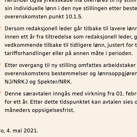
herunder også yrkesskade må overføres til ny still
sin individuelle lønn i den nye stillingen etter bes
overenskomsten punkt 10.1.5.
Dersom redaksjonell leder går tilbake til lavere lønn
innen ett år fra tiltredelse som redaksjonell leder, 
vedkommende tilbake til tidligere lønn, justert for ti
tarifforhandlinger eller på annen måte i perioden.
Etter overgang til ny stilling omfattes arbeidstaker 
overenskomstens bestemmelser og lønnsoppgjøre
NJ/NRKJ og Spekter/NRK.
Denne særavtalen inngås med virkning fra 01. feb
for ett år. Etter dette tidspunktet kan avtalen sies
måneders oppsigelsesfrist.
lo, 4. mai 2021.