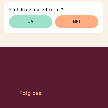
Fant du det du lette etter?
Tilbakemeldingsskjema
JA
NEI
Følg oss