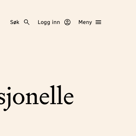
Søk
Logg inn
Meny
sjonelle