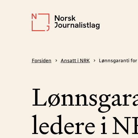
Forsiden
Ansatt i NRK
Lønnsgaranti for 
Lønnsgara
ledere i 