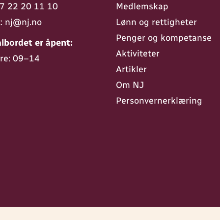
7 22 20 11 10
Medlemskap
t:
nj@nj.no
Lønn og rettigheter
Penger og kompetanse
lbordet er åpent:
Aktiviteter
re: 09–14
Artikler
Om NJ
Personvern­erklæring