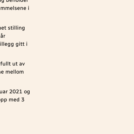
ing beholder
temmelsene i
et stilling
går
llegg gitt i
fullt ut av
ne mellom
ruar 2021 og
 opp med 3