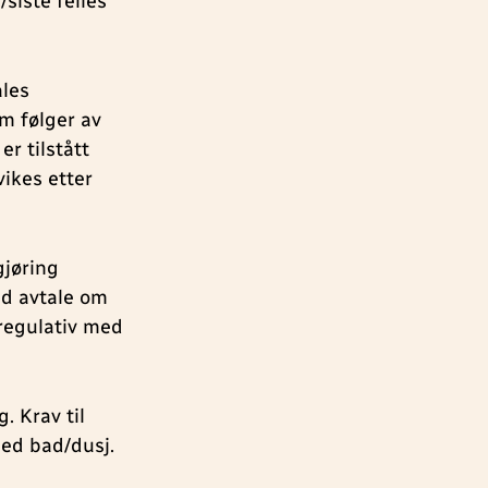
/siste felles
ales
m følger av
er tilstått
vikes etter
gjøring
ed avtale om
 regulativ med
. Krav til
med bad/dusj.