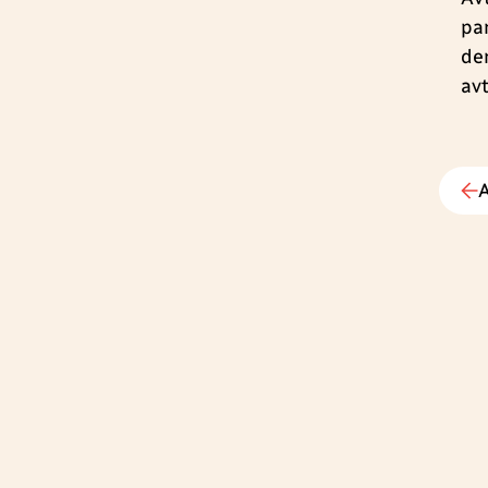
pa
de
avt