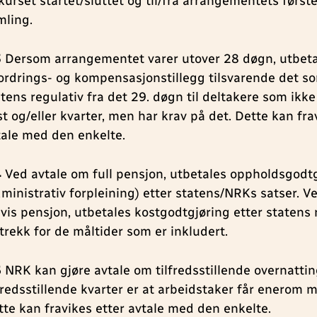
 kurset startet/sluttet og til/fra arrangementets første
mling.
3
Dersom arrangementet varer utover 28 døgn, utbet
ordrings- og kompensasjonstillegg tilsvarende det so
tens regulativ fra det 29. døgn til deltakere som ikke 
st og/eller kvarter, men har krav på det. Dette kan fra
tale med den enkelte.
4
Ved avtale om full pensjon, utbetales oppholdsgodt
dministrativ forpleining) etter statens/NRKs satser. V
lvis pensjon, utbetales kostgodtgjøring etter statens
atrekk for de måltider som er inkludert.
5
NRK kan gjøre avtale om tilfredsstillende overnatting
lfredsstillende kvarter er at arbeidstaker får enerom 
tte kan fravikes etter avtale med den enkelte.