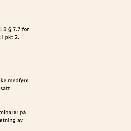
 B § 7.7 for
i pkt 2.
ikke medføre
psatt
eminarer på
etning av