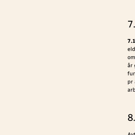
7
7.
el
om
år
fu
pr 
ar
8
Av