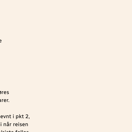
e
øres
rer.
evnt i pkt 2,
 når reisen