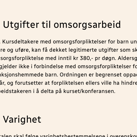
. Utgifter til omsorgsarbeid
1
Kursdeltakere med omsorgsforpliktelser for barn un
dre og uføre, kan få dekket legitimerte utgifter som s
sorgsforpliktelse med inntil kr 380,- pr døgn. Alder
 gjelder ikke i forbindelse med omsorgsforpliktelser f
nksjonshemmede barn. Ordningen er begrenset oppad
år, og forutsetter at forpliktelsen ellers ville ha hindr
beidstakeren i å delta på kurset/konferansen.
. Varighet
talen skal følge varighetsbestemmelsene i overensk