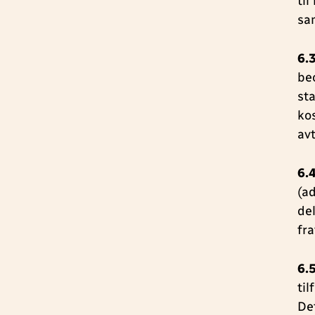
til
sa
6.
be
sta
ko
av
6.
(a
de
fr
6.
ti
De