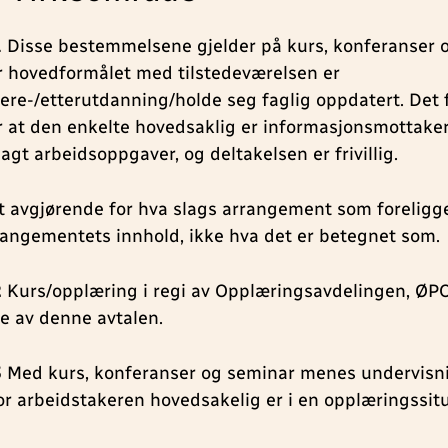
1
Disse bestemmelsene gjelder på kurs, konferanser 
r hovedformålet med tilstedeværelsen er
dere-/etterutdanning/holde seg faglig oppdatert. Det 
r at den enkelte hovedsaklig er informasjonsmottaker, 
agt arbeidsoppgaver, og deltakelsen er frivillig.
t avgjørende for hva slags arrangement som foreligge
rangementets innhold, ikke hva det er betegnet som.
2
Kurs/opplæring i regi av Opplæringsavdelingen, ØP
ke av denne avtalen.
3
Med kurs, konferanser og seminar menes undervis
or arbeidstakeren hovedsakelig er i en opplæringssit