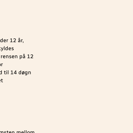
der 12 år,
kyldes
sgrensen på 12
or
 til 14 døgn
et
omsten mellom