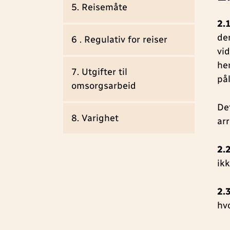
5. Reisemåte
2.
de
6 . Regulativ for reiser
vi
he
7. Utgifter til
pål
omsorgsarbeid
De
8. Varighet
ar
2.
ik
2.
hv