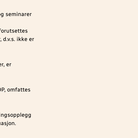
og seminarer
forutsettes
d.v.s. ikke er
r, er
OP, omfattes
ningsopplegg
uasjon.