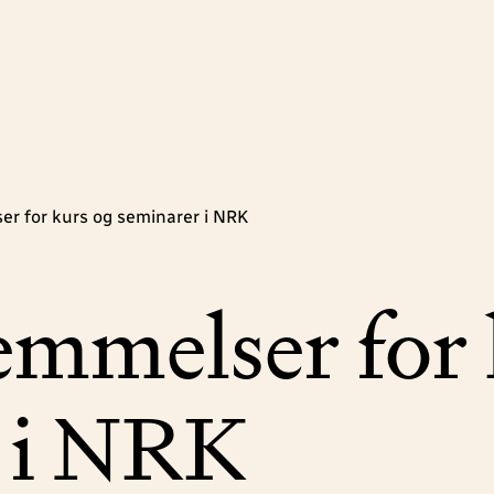
r for kurs og seminarer i NRK
emmelser for 
 i NRK