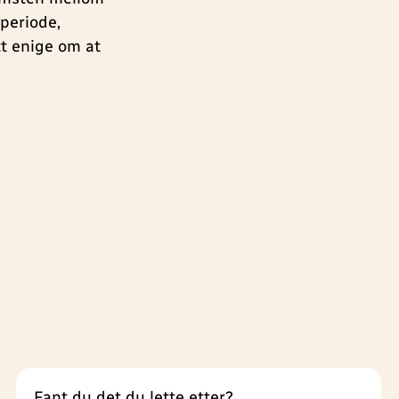
periode,
t enige om at
Fant du det du lette etter?