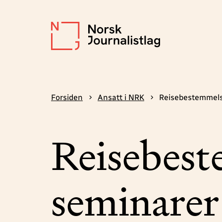
Forsiden
Ansatt i NRK
Reisebestemmelse
Reisebest
seminarer