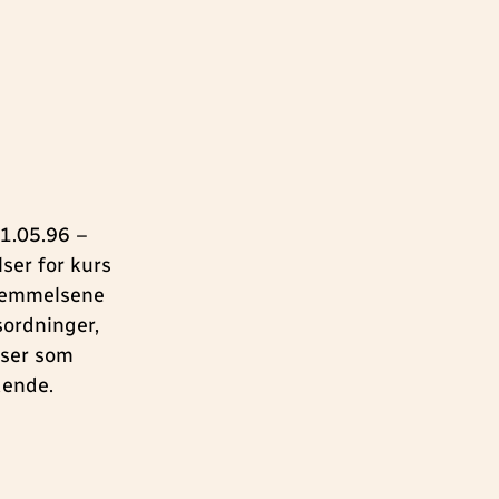
01.05.96 –
ser for kurs
stemmelsene
ordninger,
lser som
dende.