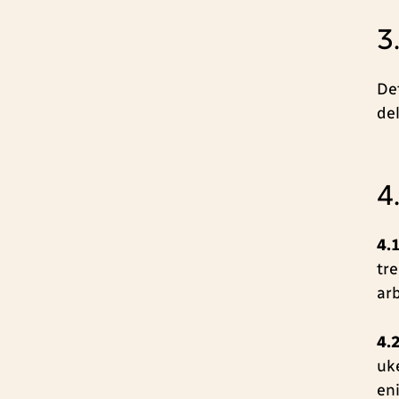
3
De
de
4
4.
tre
ar
4.
uk
en