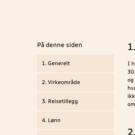
På denne siden
1
1. Generelt
I 
30
og
2. Virkeområde
hv
ik
3. Reisetillegg
om
4. Lønn
2