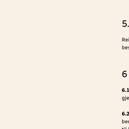
5
Re
be
6
6.
gj
6.
be