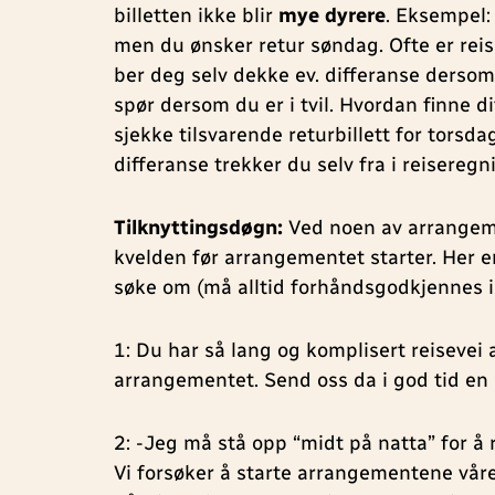
billetten ikke blir
mye dyrere
. Eksempel:
men du ønsker retur søndag. Ofte er rei
ber deg selv dekke ev. differanse dersom 
spør dersom du er i tvil. Hvordan finne d
sjekke tilsvarende returbillett for torsd
differanse trekker du selv fra i reiseregn
Tilknyttingsdøgn:
Ved noen av arrangeme
kvelden før arrangementet starter. Her e
søke om (må alltid forhåndsgodkjennes 
1: Du har så lang og komplisert reisevei
arrangementet. Send oss da i god tid en 
2: -Jeg må stå opp “midt på natta” for å
Vi forsøker å starte arrangementene våre 