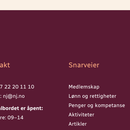
akt
Snarveier
7 22 20 11 10
Medlemskap
t:
nj@nj.no
Lønn og rettigheter
Penger og kompetanse
lbordet er åpent:
Aktiviteter
re: 09–14
Artikler