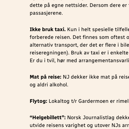
dette på egne nettsider. Dersom dere er 
passasjerene.
Ikke bruk taxi.
Kun i helt spesielle tilfel
forberede reisen. Det finnes som oftest o
alternativ transport, der det er flere i b
reiseregningen). Bruk av taxi er i enkelte
Er du i tvil, hør med arrangementansvarli
Mat på reise:
NJ dekker ikke mat på reise,
og aldri alkohol.
Flytog:
Lokaltog t/r Gardermoen er rimeli
“Helgebillett”:
Norsk Journalistlag dekker
utvide reisens varighet og utover NJs ar