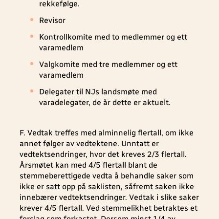
rekkefølge.
Revisor
Kontrollkomite med to medlemmer og ett
varamedlem
Valgkomite med tre medlemmer og ett
varamedlem
Delegater til NJs landsmøte med
varadelegater, de år dette er aktuelt.
F. Vedtak treffes med alminnelig flertall, om ikke
annet følger av vedtektene. Unntatt er
vedtektsendringer, hvor det kreves 2/3 flertall.
Årsmøtet kan med 4/5 flertall blant de
stemmeberettigede vedta å behandle saker som
ikke er satt opp på saklisten, såfremt saken ikke
innebærer vedtektsendringer. Vedtak i slike saker
krever 4/5 flertall. Ved stemmelikhet betraktes et
forslag som forkastet. Dersom minst 1/4 av