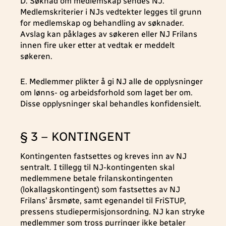
D. Søknad om medlemskap sendes NJ.
Medlemskriterier i NJs vedtekter legges til grunn
for medlemskap og behandling av søknader.
Avslag kan påklages av søkeren eller NJ Frilans
innen fire uker etter at vedtak er meddelt
søkeren.
E. Medlemmer plikter å gi NJ alle de opplysninger
om lønns- og arbeidsforhold som laget ber om.
Disse opplysninger skal behandles konfidensielt.
§ 3 – KONTINGENT
Kontingenten fastsettes og kreves inn av NJ
sentralt. I tillegg til NJ-kontingenten skal
medlemmene betale frilanskontingenten
(lokallagskontingent) som fastsettes av NJ
Frilans’ årsmøte, samt egenandel til FriSTUP,
pressens studiepermisjonsordning. NJ kan stryke
medlemmer som tross purringer ikke betaler