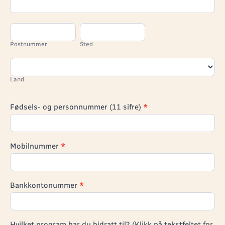
Postnummer
Sted
Postnummer
Sted
Land
Land
Fødsels- og personnummer (11 sifre)
*
Mobilnummer
*
Bankkontonummer
*
Hvilket program har du bidratt til? (Klikk på tekstfeltet for