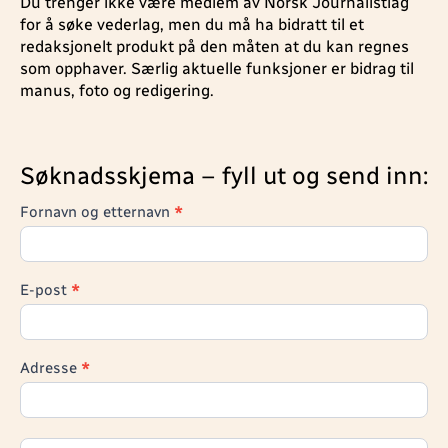
Du trenger ikke være medlem av Norsk Journalistlag
for å søke vederlag, men du må ha bidratt til et
redaksjonelt produkt på den måten at du kan regnes
som opphaver. Særlig aktuelle funksjoner er bidrag til
manus, foto og redigering.
Søknadsskjema – fyll ut og send inn:
Søknadsskjema for TVNorge,
Fornavn og etternavn
*
Rex, Max, Vox, Fem
(privatkopieringskompensasjon)
E-post
*
Adresse
*
Adresse
Adresse