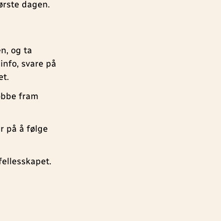
ørste dagen.
n, og ta
info, svare på
et.
jobbe fram
 på å følge
 fellesskapet.