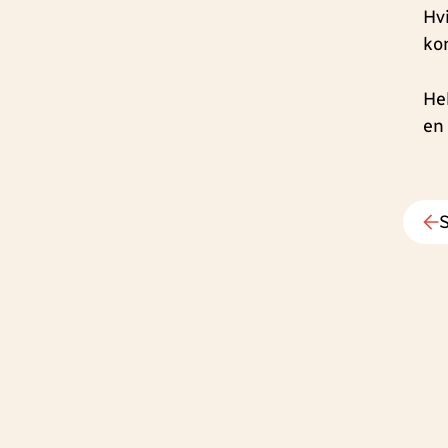
Hv
kon
Hel
en