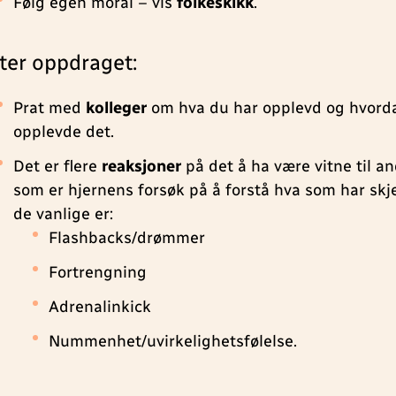
Følg egen moral – vis
folkeskikk
.
ter oppdraget:
Prat med
kolleger
om hva du har opplevd og hvord
opplevde det.
Det er flere
reaksjoner
på det å ha være vitne til an
som er hjernens forsøk på å forstå hva som har skj
de vanlige er:
Flashbacks/drømmer
Fortrengning
Adrenalinkick
Nummenhet/uvirkelighetsfølelse.