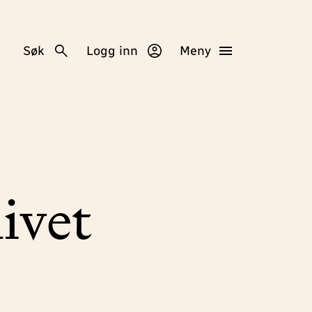
Søk
Logg inn
Meny
livet