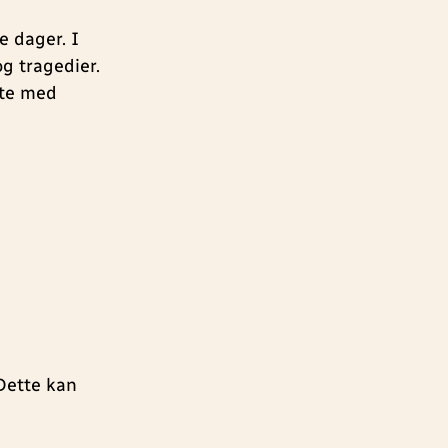
e dager. I
g tragedier.
øte med
 Dette kan