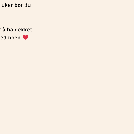
4 uker bør du
er å ha dekket
 med noen