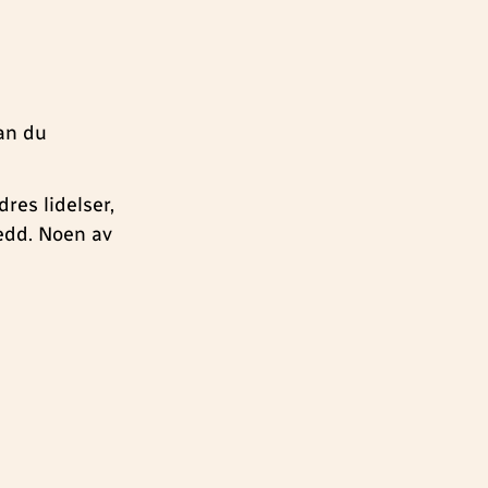
an du
dres lidelser,
edd. Noen av