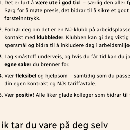
Det er lurt å
være ute i god tid
– særlig den aller f
Sørg for å møte presis, det bidrar til å sikre et godt
førsteinntrykk.
Forhør deg om det er en NJ-klubb på arbeidsplasse
kontakt med
klubbleder
. Klubben kan gi deg viktig 
spørsmål og bidra til å inkludere deg i arbeidsmiljø
Lag småstoff underveis, og hvis du får tid kan du 
egne saker
du brenner for.
Vær
fleksibel
og hjelpsom – samtidig som du passer
din egen kontrakt og NJs tariffavtale.
Vær
positiv
! Alle liker glade kolleger som bidrar til
lik tar du vare på deg selv