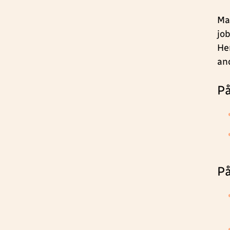
Ma
jo
He
and
På
På