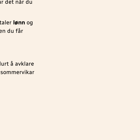
år det når du
vtaler
lønn
og
nen du får
lurt å avklare
om sommervikar