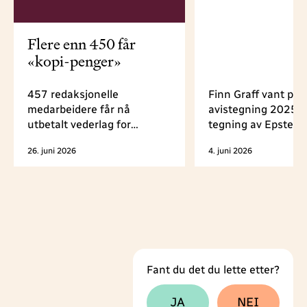
Flere enn 450 får
«kopi-penger»
457 redaksjonelle
Finn Graff vant pri
medarbeidere får nå
avistegning 2025 fo
utbetalt vederlag for
tegning av Epstein
fjernsyns- og radioprogram,
hjemsøker Trump f
26. juni 2026
4. juni 2026
podkast, avisjournalistikk,
graven. Prisen ble d
redaksjonelle kommentarer
under Medieleder-
og reiseguider, som er mye
konferansen i Tron
kopiert av privatpersoner i
juni.
2025. Totalt deler NJ ut 1,6
millioner kroner i denne
runden.
Fant du det du lette etter?
Tilbakemeldingsskjema
JA
NEI