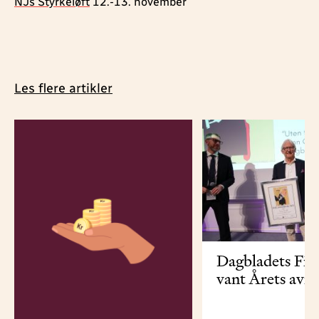
NJs Styrkeløft
12.-13. november
Les flere artikler
Dagbladets Fin
vant Årets avis