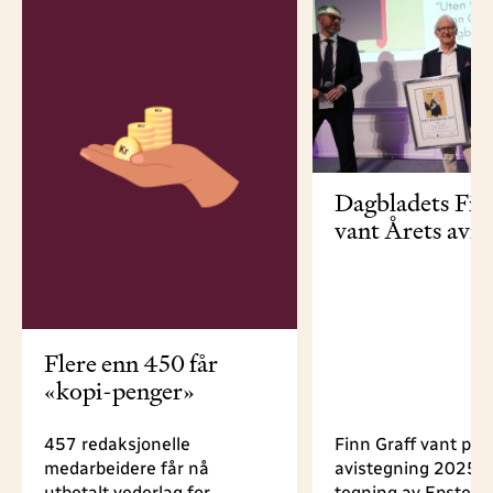
Dagbladets Fin
vant Årets avis
Flere enn 450 får
«kopi-penger»
457 redaksjonelle
Finn Graff vant pri
medarbeidere får nå
avistegning 2025 fo
utbetalt vederlag for
tegning av Epstein