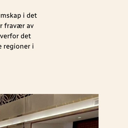
emskap i det
r fravær av
verfor det
 regioner i