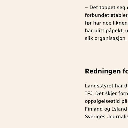
– Det toppet seg 
forbundet etabler
før har noe liknen
har blitt påpekt, 
slik organisasjon,
Redningen fo
Landsstyret har de
IFJ. Det skjer fo
oppsigelsestid på
Finland og Islan
Sveriges Journali