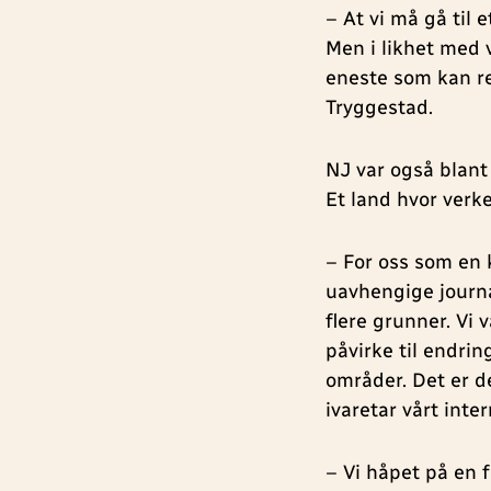
– At vi må gå til e
Men i likhet med v
eneste som kan re
Tryggestad.
NJ var også blant 
Et land hvor verke
– For oss som en 
uavhengige journa
flere grunner. Vi 
påvirke til endrin
områder. Det er d
ivaretar vårt inte
– Vi håpet på en f