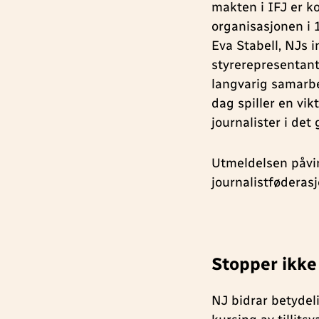
makten i IFJ er k
organisasjonen i 1
Eva Stabell, NJs i
styrerepresentant
langvarig samarb
dag spiller en vikt
journalister i det 
Utmeldelsen påvir
journalistføderasj
Stopper ikke 
NJ bidrar betydel