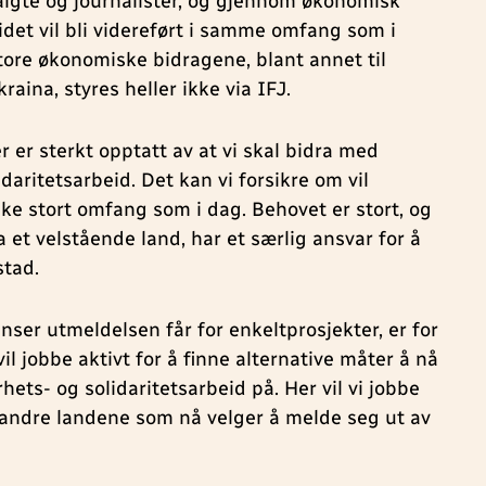
valgte og journalister, og gjennom økonomisk
idet vil bli videreført i samme omfang som i
store økonomiske bidragene, blant annet til
aina, styres heller ikke via IFJ.
er sterkt opptatt av at vi skal bidra med
idaritetsarbeid. Det kan vi forsikre om vil
like stort omfang som i dag. Behovet er stort, og
 et velstående land, har et særlig ansvar for å
stad.
nser utmeldelsen får for enkeltprosjekter, er for
 vil jobbe aktivt for å finne alternative måter å nå
hets- og solidaritetsarbeid på. Her vil vi jobbe
andre landene som nå velger å melde seg ut av