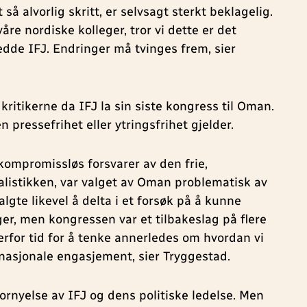
t så alvorlig skritt, er selvsagt sterkt beklagelig.
åre nordiske kolleger, tror vi dette er det
dde IFJ. Endringer må tvinges frem, sier
kritikerne da IFJ la sin siste kongress til Oman.
n pressefrihet eller ytringsfrihet gjelder.
kompromissløs forsvarer av den frie,
listikken, var valget av Oman problematisk av
valgte likevel å delta i et forsøk på å kunne
ger, men kongressen var et tilbakeslag på flere
erfor tid for å tenke annerledes om hvordan vi
rnasjonale engasjement, sier Tryggestad.
ornyelse av IFJ og dens politiske ledelse. Men