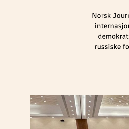
Norsk Journ
internasjo
demokrati
russiske f