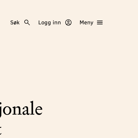
Søk
Logg inn
Meny
jonale
t