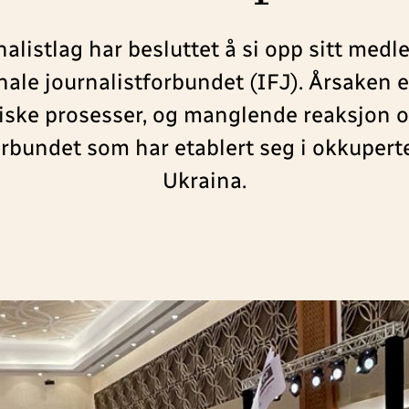
alistlag har besluttet å si opp sitt medl
nale journalistforbundet (IFJ). Årsaken e
ske prosesser, og manglende reaksjon o
orbundet som har etablert seg i okkuperte
Ukraina.