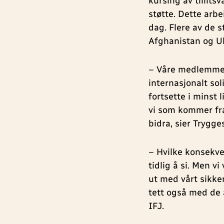
kursing av tillits
støtte. Dette arbe
dag. Flere av de 
Afghanistan og Ukr
– Våre medlemmer 
internasjonalt sol
fortsette i minst 
vi som kommer fra
bidra, sier Trygge
– Hvilke konsekve
tidlig å si. Men vi
ut med vårt sikker
tett også med de 
IFJ.