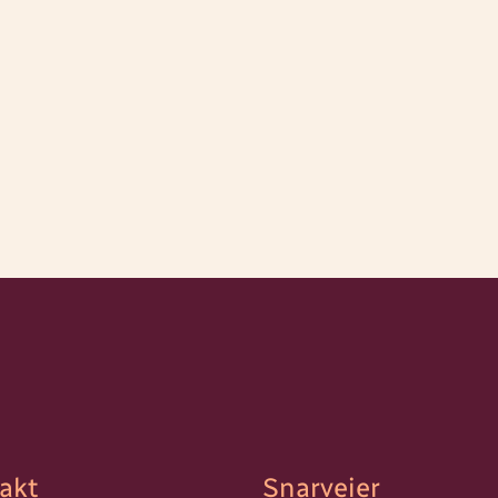
akt
Snarveier