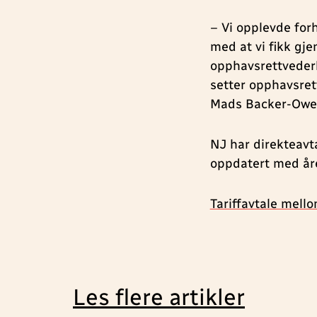
– Vi opplevde for
med at vi fikk gj
opphavsrettvederl
setter opphavsret
Mads Backer-Owe
NJ har direkteavt
oppdatert med åre
Tariffavtale mel
Les flere artikler