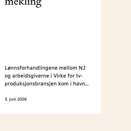
mekling
Lønnsforhandlingene mellom NJ
og arbeidsgiverne i Virke for tv-
produksjonsbransjen kom i havn
om formiddagen onsdag 3. juni.
Det er enighet om et generelt
3. juni 2026
tillegg på 4,7 prosent med
virkning fra 1. april.