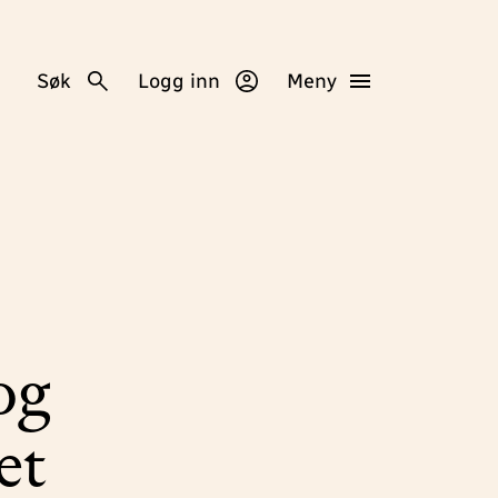
Søk
Logg inn
Meny
og
et