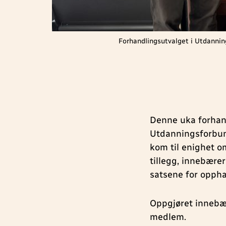
Forhandlingsutvalget i Utdanni
Denne uka forhan
Utdanningsforbund
kom til enighet o
tillegg, innebære
satsene for opphav
Oppgjøret innebæ
medlem.