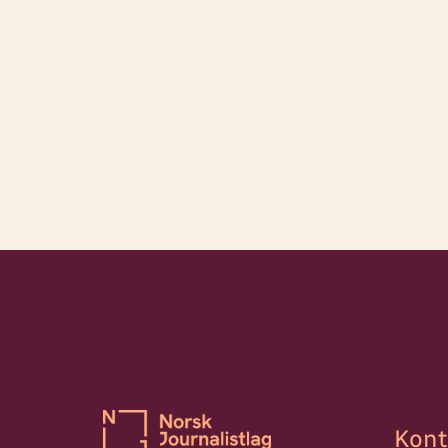
runden.
Kont