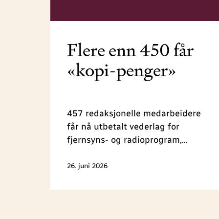
Flere enn 450 får
«kopi-penger»
457 redaksjonelle medarbeidere
får nå utbetalt vederlag for
fjernsyns- og radioprogram,
podkast, avisjournalistikk,
redaksjonelle kommentarer og
26. juni 2026
reiseguider, som er mye kopiert av
privatpersoner i 2025. Totalt deler
NJ ut 1,6 millioner kroner i denne