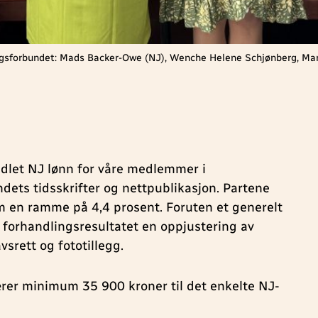
ngsforbundet: Mads Backer-Owe (NJ), Wenche Helene Schjønberg, Mar
dlet NJ lønn for våre medlemmer i
ets tidsskrifter og nettpublikasjon. Partene
m en ramme på 4,4 prosent. Foruten et generelt
r forhandlingsresultatet en oppjustering av
srett og fototillegg.
rer minimum 35 900 kroner til det enkelte NJ-