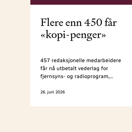
Flere enn 450 får
«kopi-penger»
457 redaksjonelle medarbeidere
får nå utbetalt vederlag for
fjernsyns- og radioprogram,
podkast, avisjournalistikk,
redaksjonelle kommentarer og
26. juni 2026
reiseguider, som er mye kopiert av
privatpersoner i 2025. Totalt deler
NJ ut 1,6 millioner kroner i denne
runden.