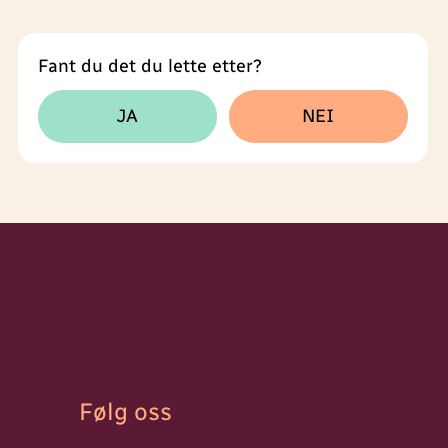
Fant du det du lette etter?
Tilbakemeldingsskjema
JA
NEI
Følg oss