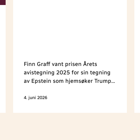
Finn Graff vant prisen Årets
avistegning 2025 for sin tegning
av Epstein som hjemsøker Trump
fra graven. Prisen ble delt ut
under Medieleder-konferansen i
4. juni 2026
Trondheim 4. juni.