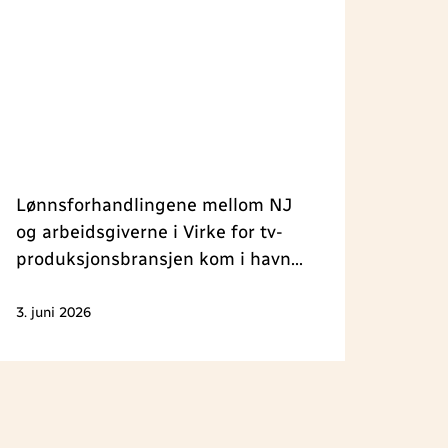
Lønnsforhandlingene mellom NJ
og arbeidsgiverne i Virke for tv-
produksjonsbransjen kom i havn
om formiddagen onsdag 3. juni.
Det er enighet om et generelt
3. juni 2026
tillegg på 4,7 prosent med
virkning fra 1. april.