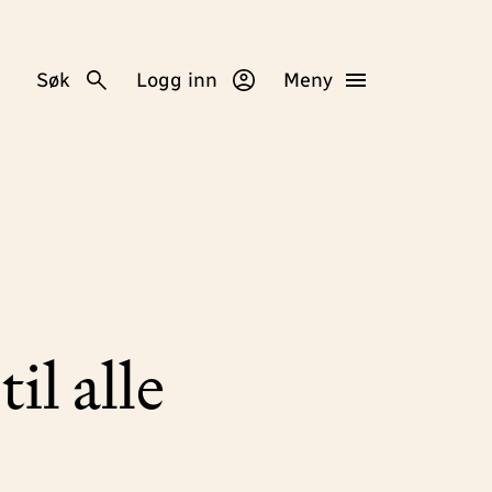
Søk
Logg inn
Meny
il alle