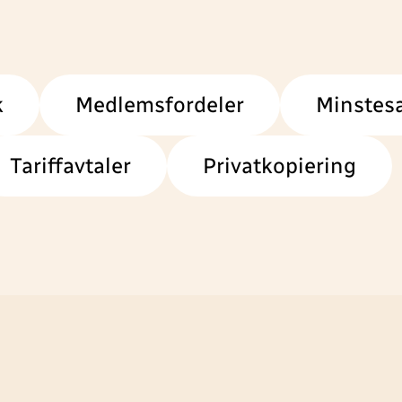
k
Medlemsfordeler
Minstesa
Tariffavtaler
Privatkopiering